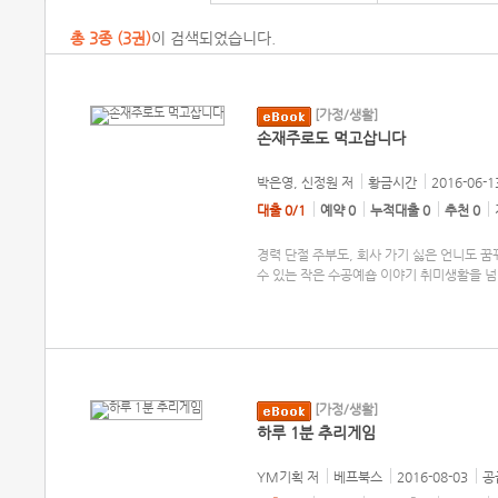
총
3
종 (
3권
)
이 검색되었습니다.
[가정/생활]
손재주로도 먹고삽니다
박은영, 신정원
저
황금시간
2016-06-1
대출 0/1
예약 0
누적대출 0
추천 0
경력 단절 주부도, 회사 가기 싫은 언니도 
수 있는 작은 수공예숍 이야기 취미생활을 
[가정/생활]
하루 1분 추리게임
YM기획
저
베프북스
2016-08-03
공