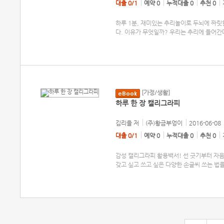
대출 0/1
예약 0
누적대출 0
추천 0
하루 1분, 재미있는 추리놀이로 두뇌에 짜릿
다. 이유가 무엇일까? 우리는 추리에 들어간
[가정/생활]
하루 한 장 캘리그라피
김리을
저
(주)황금부엉이
2016-06-08
대출 0/1
예약 0
누적대출 0
추천 0
감성 캘리그라피 활용백서! 선 긋기부터 자음
갖고 싶고 쓰고 싶은 다양한 손글씨 쓰는 법