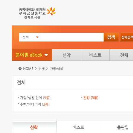
전체
HOME
전체
가정/생활
전체
가정/생활 전체 (
9종
)
건강 (
3종
)
주택/인테리어 (
3종
)
신착
베스트
출판일