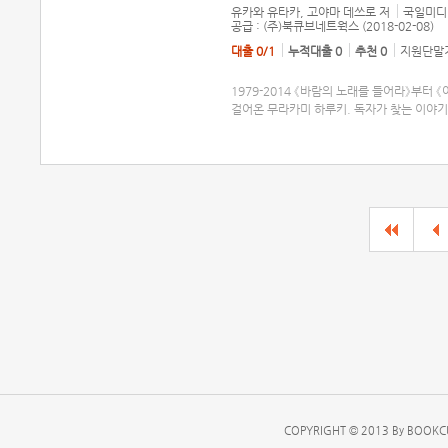
유카와 유타카, 고야마 데쓰로
저
국일미디
공급 : (주)북큐브네트웍스 (2018-02-08)
대출 0/1
누적대출 0
추천 0
지원단말기
1979-2014 《바람의 노래를 들어라》부터
걸어온 무라카미 하루키. 독자가 찾는 이야
COPYRIGHT © 2013 By BOOKCU