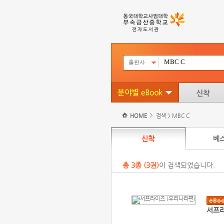
출판사
HOME
검색 > MBC C
신착
베
총
3
종 (
3권
)
이 검색되었습니다.
서프라