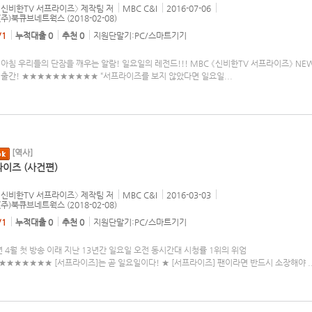
 〈신비한TV 서프라이즈〉 제작팀
저
MBC C&I
2016-07-06
 (주)북큐브네트웍스 (2018-02-08)
/1
누적대출 0
추천 0
지원단말기:PC/스마트기기
아침 우리들의 단잠을 깨우는 알람! 일요일의 레전드!!! MBC 《신비한TV 서프라이즈》 NE
 출간! ★★★★★★★★★★ “서프라이즈를 보지 않았다면 일요일
...
[역사]
이즈 (사건편)
 〈신비한TV 서프라이즈〉 제작팀
저
MBC C&I
2016-03-03
 (주)북큐브네트웍스 (2018-02-08)
/1
누적대출 0
추천 0
지원단말기:PC/스마트기기
년 4월 첫 방송 이래 지난 13년간 일요일 오전 동시간대 시청률 1위의 위엄
★★★★★★★ [서프라이즈]는 곧 일요일이다! ★ [서프라이즈] 팬이라면 반드시 소장해야
.