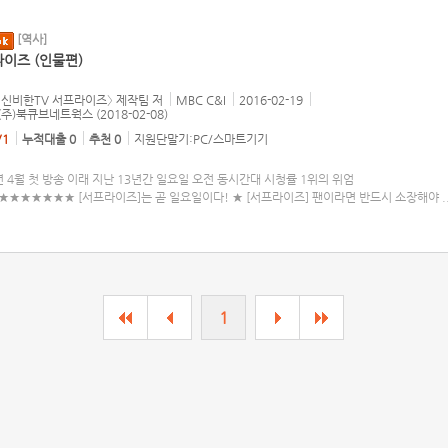
[역사]
이즈 (인물편)
 〈신비한TV 서프라이즈〉 제작팀
저
MBC C&I
2016-02-19
 (주)북큐브네트웍스 (2018-02-08)
/1
누적대출 0
추천 0
지원단말기:PC/스마트기기
년 4월 첫 방송 이래 지난 13년간 일요일 오전 동시간대 시청률 1위의 위엄
★★★★★★★ [서프라이즈]는 곧 일요일이다! ★ [서프라이즈] 팬이라면 반드시 소장해야
.
1