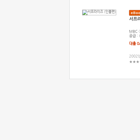
서프라
MBC
공급 :
대출 0
2002
★★★