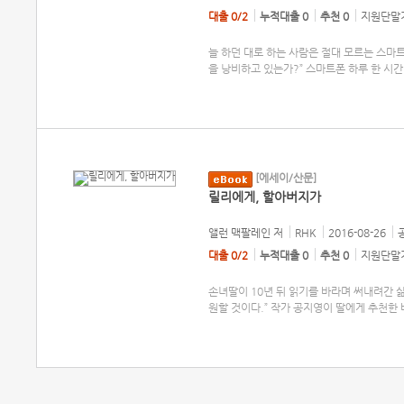
대출 0/2
누적대출 0
추천 0
지원단말기
늘 하던 대로 하는 사람은 절대 모르는 스마
을 낭비하고 있는가?” 스마트폰 하루 한 시
[에세이/산문]
릴리에게, 할아버지가
앨런 맥팔레인
저
RHK
2016-08-26
대출 0/2
누적대출 0
추천 0
지원단말기
손녀딸이 10년 뒤 읽기를 바라며 써내려간 삶
원할 것이다.” 작가 공지영이 딸에게 추천한 