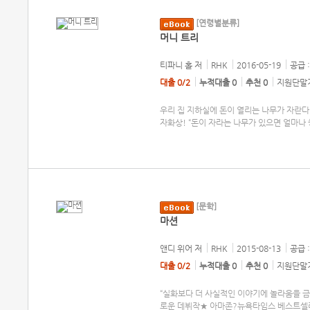
[연령별분류]
머니 트리
티파니 홀
저
RHK
2016-05-19
공급 :
대출 0/2
누적대출 0
추천 0
지원단말기
우리 집 지하실에 돈이 열리는 나무가 자란다! 
자화상! “돈이 자라는 나무가 있으면 얼마나
[문학]
마션
앤디 위어
저
RHK
2015-08-13
공급 :
대출 0/2
누적대출 0
추천 0
지원단말기
“실화보다 더 사실적인 이야기에 놀라움을 금
로운 데뷔작★ 아마존?뉴욕타임스 베스트셀러 ★