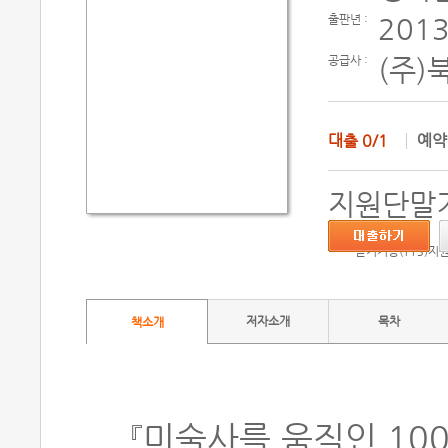
출판년 :
2013
공급사 :
(주)
대출
0/1
예
지원단말기
듣기기능(TTS)지
저자소개
목차
책소개
『미술사를 움직인 10