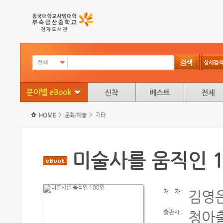
전체
HOME
문화/예술
기타
미술사를 움직인 1
저
자 :
김영
출판사 :
청아