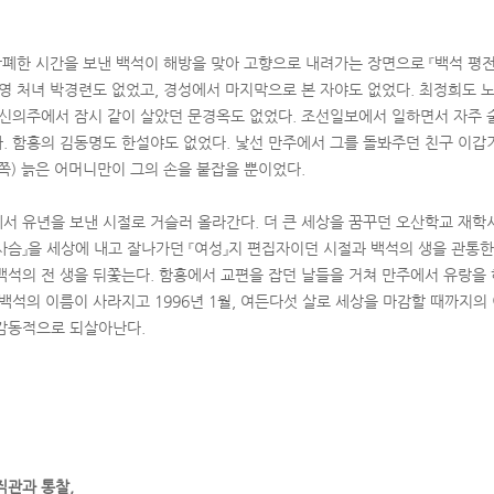
폐한 시간을 보낸 백석이 해방을 맞아 고향으로 내려가는 장면으로 『백석 평전』
통영 처녀 박경련도 없었고, 경성에서 마지막으로 본 자야도 없었다. 최정희도 
 신의주에서 잠시 같이 살았던 문경옥도 없었다. 조선일보에서 일하면서 자주
. 함흥의 김동명도 한설야도 없었다. 낯선 만주에서 그를 돌봐주던 친구 이갑
13쪽) 늙은 어머니만이 그의 손을 붙잡을 뿐이었다.
서 유년을 보낸 시절로 거슬러 올라간다. 더 큰 세상을 꿈꾸던 오산학교 재
 『사슴』을 세상에 내고 잘나가던 『여성』지 편집자이던 시절과 백석의 생을 관
백석의 전 생을 뒤쫓는다. 함흥에서 교편을 잡던 날들을 거쳐 만주에서 유랑을 
백석의 이름이 사라지고 1996년 1월, 여든다섯 살로 세상을 마감할 때까지의
감동적으로 되살아난다.
직관과 통찰,