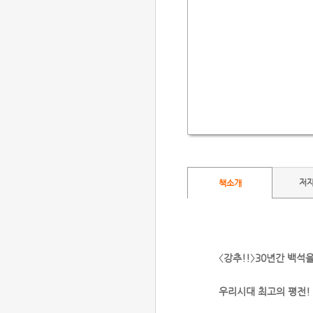
저
책소개
〈강추!!〉30년간 백
우리시대 최고의 평전!