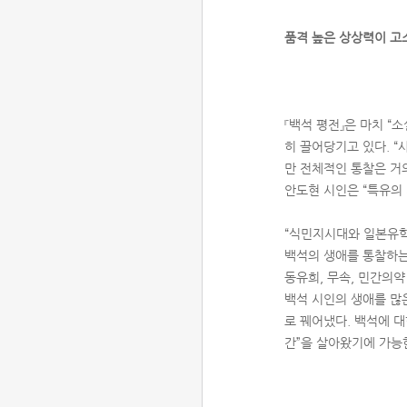
품격 높은 상상력이 고
『백석 평전』은 마치 “
히 끌어당기고 있다. 
만 전체적인 통찰은 거
안도현 시인은 “특유의 
“식민지시대와 일본유학
백석의 생애를 통찰하는 
동유희, 무속, 민간의
백석 시인의 생애를 많
로 꿰어냈다. 백석에 대
간”을 살아왔기에 가능한