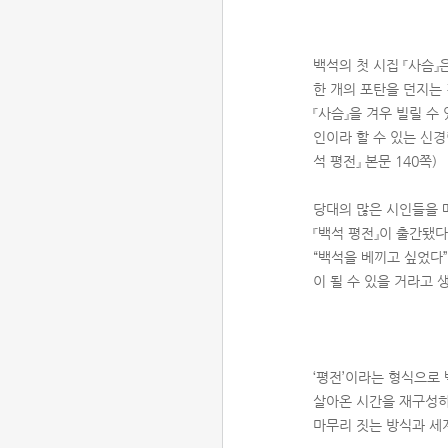
백석의 첫 시집 『사슴』
한 개의 포탄을 던지는
『사슴』을 겨우 빌릴 수
인이라 할 수 있는 신경
석 평전』 본문 140쪽)
당대의 많은 시인들을 
『백석 평전』이 출간됐다
“백석을 베끼고 싶었다”
이 될 수 있을 거라고 
‘평전’이라는 형식으로 
살아온 시간을 재구성하
마무리 짓는 방식과 세