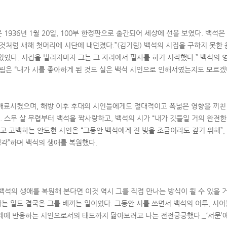
은 1936년 1월 20일, 100부 한정판으로 출간되어 세상에 선을 보였다. 백석은
 것처럼 새해 첫머리에 시단에 내던졌다.”(김기림) 백석의 시집을 구하지 못한
 있었다. 시집을 빌리자마자 그는 그 자리에서 필사를 하기 시작했다.” 백석의 
림은 “내가 시를 좋아하게 된 것도 실은 백석 시인으로 인해서였는지도 모르겠다
매료시켰으며, 해방 이후 후대의 시인들에게도 절대적이고 폭넓은 영향을 끼친
. 스무 살 무렵부터 백석을 짝사랑하고, 백석의 시가 “내가 깃들일 거의 완전
고 고백하는 안도현 시인은 “그동안 백석에게 진 빚을 조금이라도 갚기 위해”,
생각”하며 백석의 생애를 복원했다.
백석의 생애를 복원해 본다면 이것 역시 그를 직접 만나는 방식이 될 수 있을 
는 일도 결국은 그를 베끼는 일이었다. 그동안 시를 쓰면서 백석의 어투, 시어
계에 반응하는 시인으로서의 태도까지 닮아보려고 나는 전전긍긍했다._‘서문’