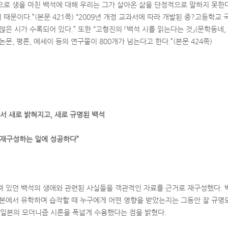
으로 생을 마친 백석에 대해 우리는 그가 살아온 삶을 단정적으로 말하지 못한다
때문이다.”(본문 421쪽) “2009년 개정 교과서에 따라 개발된 중?고등학교
많은 시가 수록되어 있다.” 또한 “고형진의 『백석 시를 읽는다는 것』(문학동네, 
논문, 평론, 에세이 등의 연구물이 800개가 넘는다고 한다.”(본문 424쪽)
서 새로 밝혀지고, 새로 규명된 백석
 재구성하는 일에 성공하다”
져 있던 백석의 생애와 관련된 사실들을 객관적인 자료를 근거로 재구성했다. 
일본에서 유학하며 습작할 때 누구에게 어떤 영향을 받았는지는 그동안 잘 규명되
대 일본의 모더니즘 시론을 폭넓게 수용했다는 점을 밝혔다.