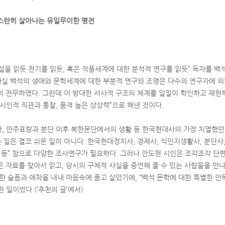
스란히 살아나는 유일무이한 평전
소설을 읽듯 전기를 읽듯, 혹은 작품세계에 대한 분석적 연구를 읽듯” 독자를 
“사실 백석의 생애와 문학세계에 대한 부분적 연구와 조명은 다수의 연구자에 의
의 전무하였다. 그런데 이 방대한 서사적 구조의 체계를 일일이 학인하고 재현
시인적 직관과 통찰, 품격 높은 상상력”으로 해낸 것이다.
, 만주표랑과 분단 이후 북한문단에서의 생활 등 한국현대사의 가장 치열했던
일은 결코 쉬운 일이 아니다. 한국현대정치사, 경제사, 식민지생활사, 분단사,
약 등” 참으로 다양한 조사연구가 필요하다. 그러나 안도현 시인은 조각조각 단
은 자료를 찾아서 읽고, 당시의 구체적 사실을 증언해 줄 수 있는 사람들을 만
한 슬픔과 애착을 내내 마음속에 품고 살았기에, “백석 문학에 대한 특별한 안
 일이었다.(‘추천의 글’에서)