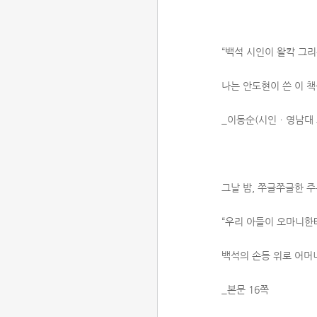
“백석 시인이 왈칵 그
나는 안도현이 쓴 이 
_이동순(시인ㆍ영남대 
그날 밤, 쭈글쭈글한 주
“우리 아들이 오마니한테
백석의 손등 위로 어머
_본문 16쪽