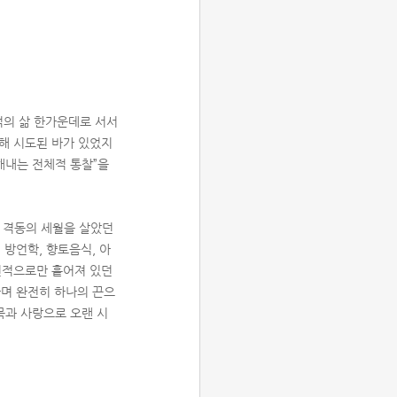
백석의 삶 한가운데로 서서
해 시도된 바가 있었지
해내는 전체적 통찰”을
 격동의 세월을 살았던
 방언학, 향토음식, 아
편적으로만 흩어져 있던
나며 완전히 하나의 끈으
목과 사랑으로 오랜 시