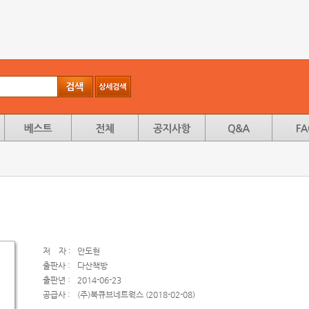
저
자 :
안도현
출판사 :
다산책방
출판년 :
2014-06-23
공급사 :
(주)북큐브네트웍스 (2018-02-08)