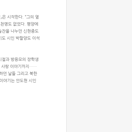
은 시작한다. “그의 옆
노천명도 없었다. 평양에
 술잔을 나누던 신현중도
기도 시인 박팔양도 이석
학시절과 방응모의 장학생
통한 사랑 이야기까지……
하던 날들 그리고 북한
 이야기는 안도현 시인