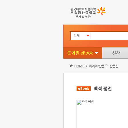
전체
HOME
에세이/산문
산문집
백석 평전