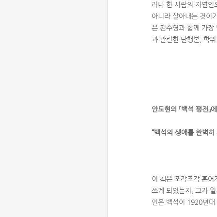
러나 한 사람의 자연인
아니라 살아내는 것이기 
은 김수영과 함께 가장 
과 관련한 단행본, 학위
안도현의 『백석 평전』에
“백석의 생애를 완벽히
이 책은 조각조각 흩어
쓰게 되었는지, 그가 
인은 백석이 1920년