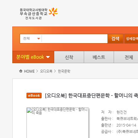
전체
HOME
오디오북
한국문학
[오디오북] 한국대표중단편문학 - 할머니의 
저
자 :
현진건
출판사 :
북큐브네트웍
출판년 :
2015-04-14
공급사 :
(주)북큐브네트웍