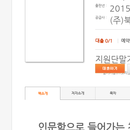
출판년 :
2015
공급사 :
(주)
대출
0/1
예
지원단말기
듣기기능(TTS)지
저자소개
목차
책소개
인문학으로 들어가는 