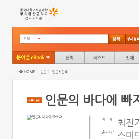
전체
HOME
인문
인문학산책
인문의 바다에 빠
저
자 :
최진
출판사 :
스마