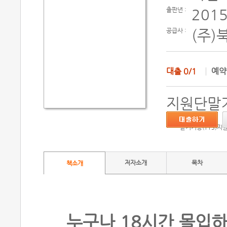
출판년 :
2015
공급사 :
(주)
대출
0/1
예
지원단말기
듣기기능(TTS)지
저자소개
목차
책소개
누구나 18시간 몰입하