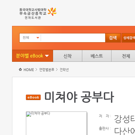
전체
HOME
연령별분류
전학년
미쳐야 공부다
저
자 :
강성
출판사 :
다산