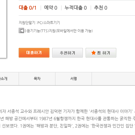
대출
0/1
예약
0
누적대출
0
추천
0
지원단말기 :
PC/스마트기기
듣기기능(TTS)지원(모바일에서만 이용 가능)
자소개
목차
서평
위자 서중석 교수와 프레시안 김덕련 기자가 함께한 '서중석의 현대사 이야기' 
45년 해방 공간에서부터 1987년 6월항쟁까지 한국 현대사를 관통하는 굵직한 
 선보였다. 1권에는 '해방과 분단, 친일파', 2권에는 '한국전쟁과 민간인 집단