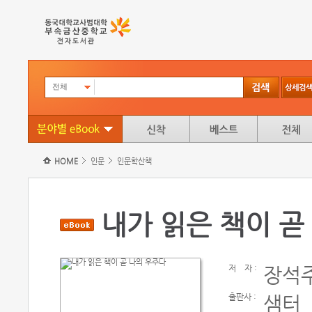
전체
HOME
인문
인문학산책
내가 읽은 책이 곧
저
자 :
장석
출판사 :
샘터