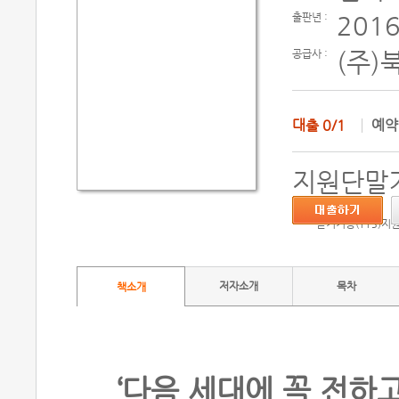
출판년 :
2016
공급사 :
(주)
대출
0/1
예
지원단말기
듣기기능(TTS)지
저자소개
목차
책소개
‘다음 세대에 꼭 전하고