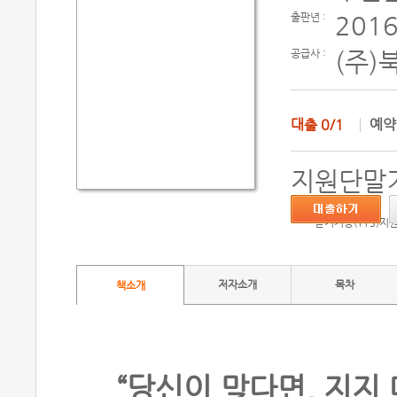
출판년 :
2016
공급사 :
(주)
대출
0/1
예
지원단말기
듣기기능(TTS)지
저자소개
목차
책소개
“당신이 맞다면, 지지 