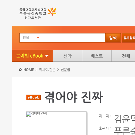
전체
HOME
에세이/산문
산문집
겪어야 진짜
저
자 :
김윤덕
출판사 :
푸른