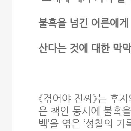
불혹을 넘긴 어른에게
산다는 것에 대한 막
《겪어야 진짜》는 후지
은 책인 동시에 불혹을
백’을 엮은 ‘성찰의 