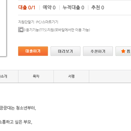
대출
0/1
예약
0
누적대출
0
추천
0
지원단말기 :
PC/스마트기기
듣기기능(TTS)지원(모바일에서만 이용 가능)
자소개
목차
서평
 끙끙대는 청소년부터,
소통하고 싶은 부모,