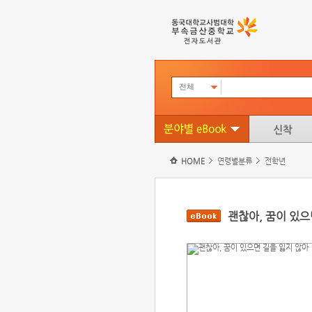
전체
HOME
연령별분류
전학년
괜찮아, 꿈이 있으