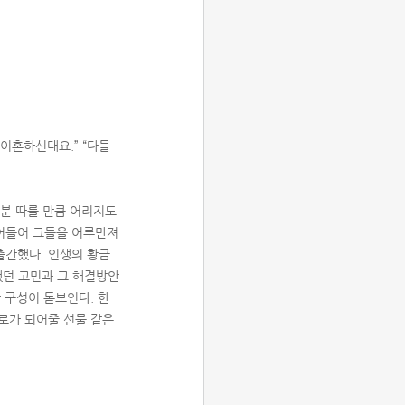
 이혼하신대요.” “다들
고분 따를 만큼 어리지도
뛰어들어 그들을 어루만져
출간했다. 인생의 황금
했던 고민과 그 해결방안
 구성이 돋보인다. 한
로가 되어줄 선물 같은