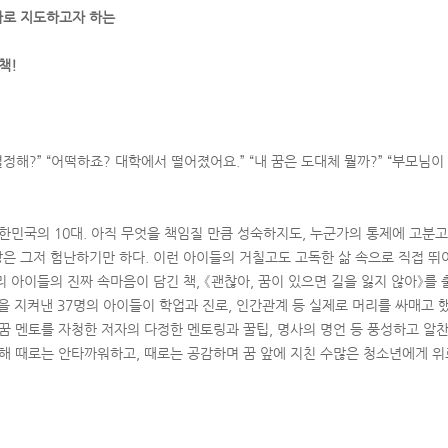
바로 지도하고자 하는
책!
결정해?” “어떡하죠? 대학에서 떨어졌어요.” “내 꿈은 도대체 뭘까?” “부모님이
대한민국의 10대. 아직 무엇을 책임질 만큼 성숙하지도, 누군가의 통제에 고분
은 그저 험난하기만 하다. 이런 아이들의 거칠고도 고독한 삶 속으로 직접 
 아이들의 진짜 속마음이 담긴 책, 《괜찮아, 꿈이 있으면 길을 잃지 않아》를 
을 지켜낸 37명의 아이들이 학업과 진로, 인간관계 등 실제로 머리를 싸매고 
꿈 멘토를 자청한 저자의 다정한 멘토링과 꿀팁, 명사의 명언 등 풍성하고 알찬
통해 때로는 안타까워하고, 때로는 공감하며 꿈 앞에 지친 수많은 청소년에게 위