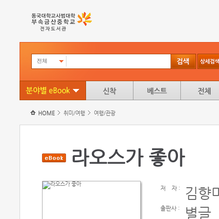
전체
HOME
취미/여행
여행/관광
라오스가 좋아
저
자 :
김향미
출판사 :
별글