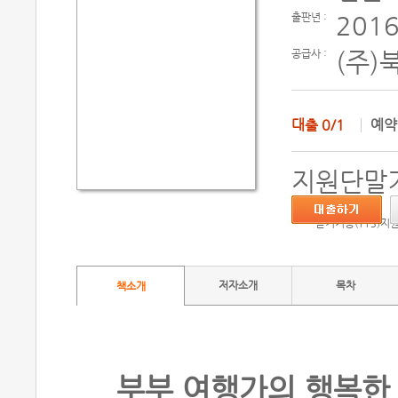
출판년 :
2016
공급사 :
(주)
대출
0/1
예
지원단말기
듣기기능(TTS)지
저자소개
목차
책소개
부부 여행가의 행복한