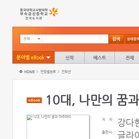
전체
HOME
연령별분류
전학년
10대, 나만의 꿈
저
자 :
강다
출판사 :
글라