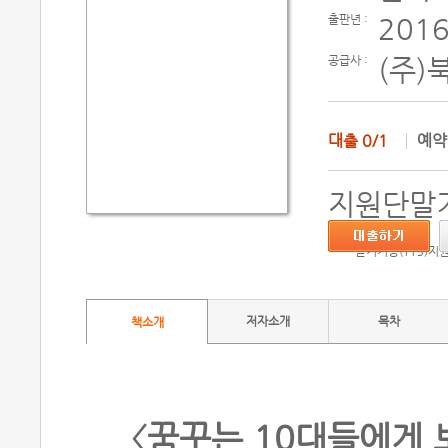
출판년 :
2016
공급사 :
(주)
대출
0/1
예
지원단말기
듣기기능(TTS)지
저자소개
목차
책소개
〈꿈꾸는 10대들에게 