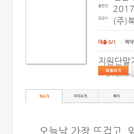
출판년 :
2017
공급사 :
(주)
대출
0/1
예
지원단말기
듣기기능(TTS)지
저자소개
목차
책소개
오늘날 가장 뜨겁고, 