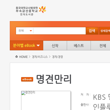
전체
HOME
경제/비즈니스
경제/경영
명견만리
저
자 :
KBS
출판사 :
인플