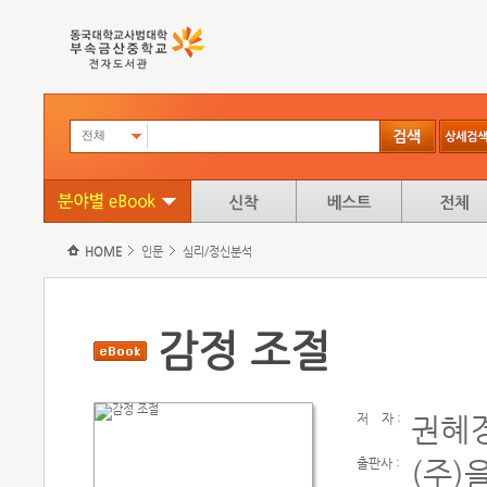
전체
HOME
인문
심리/정신분석
감정 조절
저
자 :
권혜
출판사 :
(주)