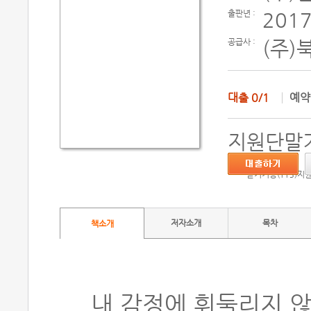
출판년 :
2017
공급사 :
(주)
대출
0/1
예
지원단말기
듣기기능(TTS)지
저자소개
목차
책소개
내 감정에 휘둘리지 않