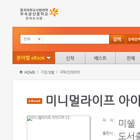
전체
HOME
가정/생활
주택/인테리어
미니멀라이프 아이
저
자 :
미쉘
출판사 :
도서