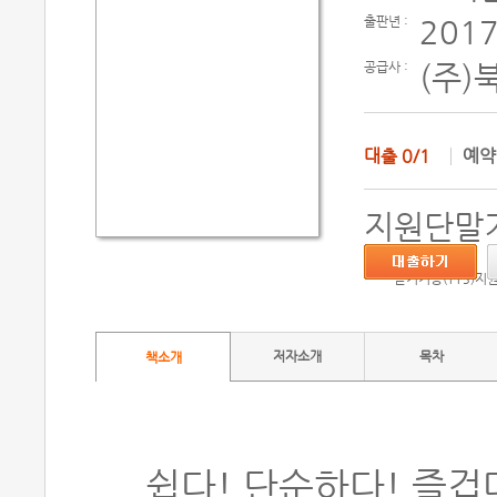
출판년 :
2017
공급사 :
(주)
대출
0/1
예
지원단말기
듣기기능(TTS)지
저자소개
목차
책소개
쉽다! 단순하다! 즐겁