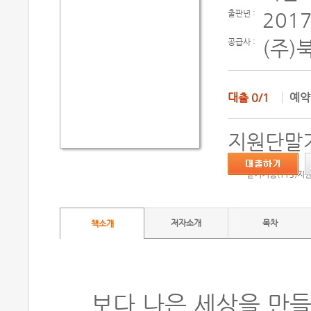
출판년 :
2017
공급사 :
(주)
대출
0/1
예
지원단말기
듣기기능(TTS)지
저자소개
목차
책소개
보다 나은 세상을 만들