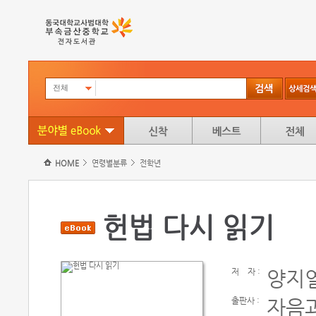
전체
HOME
연령별분류
전학년
헌법 다시 읽기
저
자 :
양지
출판사 :
자음