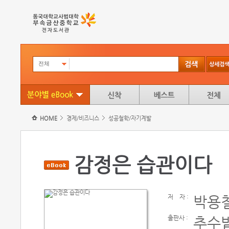
전체
HOME
경제/비즈니스
성공철학/자기계발
감정은 습관이다
저
자 :
박용
출판사 :
추수