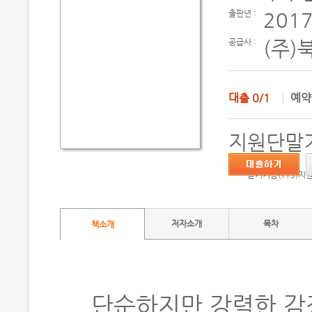
출판년 :
2017
공급사 :
(주)
대출
0/1
예
지원단말기
듣기기능(TTS)지
저자소개
목차
책소개
단순하지만 강력한 감